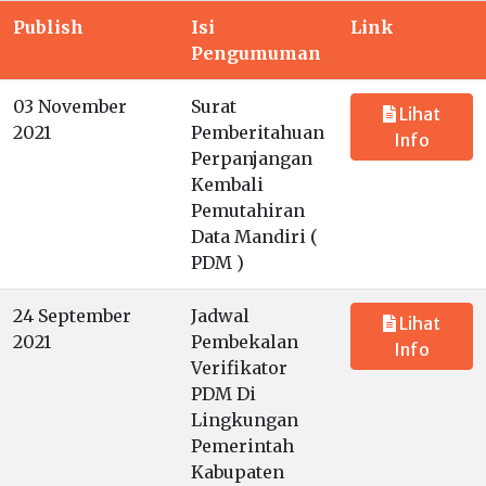
Publish
Isi
Link
Pengumuman
03 November
Surat
Lihat
2021
Pemberitahuan
Info
Perpanjangan
Kembali
Pemutahiran
Data Mandiri (
PDM )
24 September
Jadwal
Lihat
2021
Pembekalan
Info
Verifikator
PDM Di
Lingkungan
Pemerintah
Kabupaten